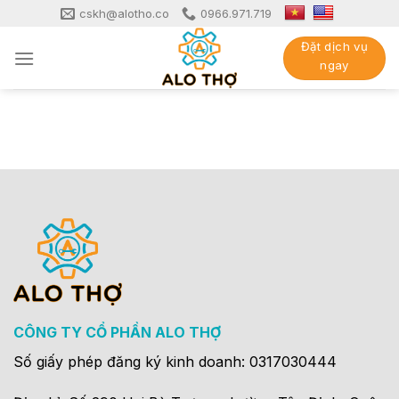
Skip
cskh@alotho.co
0966.971.719
to
Đặt dịch vụ
content
ngay
CÔNG TY CỔ PHẦN ALO THỢ
Số giấy phép đăng ký kinh doanh: 0317030444