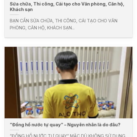
Sửa chữa, Thi công, Cải tạo cho Văn phòng, Căn hộ,
Khách sạn
BẠN CẦN SỬA CHỮA, THI CÔNG, CẢI TẠO CHO VĂN
PHÒNG, CĂN HỘ, KHÁCH SẠN...
”Đồng hồ nước tự quay” – Nguyên nhân là do đâu?
”ĐỒNG HỒ NƯỚC TỰ QUAY” MẶC DÙ KHÔNG SỬ DỤNG