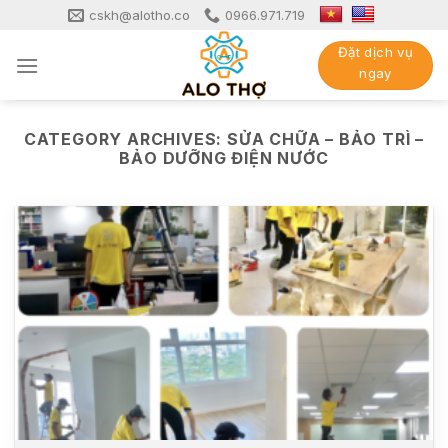
Skip
cskh@alotho.co
0966.971.719
to
Đặt dịch vụ
content
ngay
CATEGORY ARCHIVES:
SỬA CHỮA – BẢO TRÌ –
BẢO DƯỠNG ĐIỆN NƯỚC